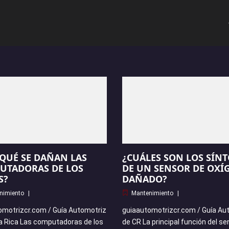
QUÉ SE DAÑAN LAS
¿CUÁLES SON LOS SÍN
UTADORAS DE LOS
DE UN SENSOR DE OXÍ
S?
DAÑADO?
nimiento
Mantenimiento
omotrizcr.com / Guía Automotriz
guiaautomotrizcr.com / Guía Au
a Rica Las computadoras de los
de CR La principal función del se