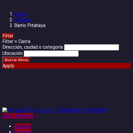
Home
Cartago
Barrio Pitahaya
Filter
Filter
×
Cierra
Dirección, ciudad o categoría
Ubicación
Apply
Barrio Pitahaya
+
Cartago
Cartago