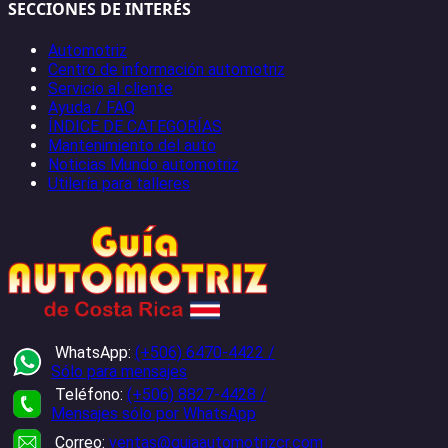
SECCIONES DE INTERÉS
Automotriz
Centro de información automotriz
Servicio al cliente
Ayuda / FAQ
ÍNDICE DE CATEGORÍAS
Mantenimiento del auto
Noticias Mundo automotriz
Utilería para talleres
WhatsApp:
(+506) 6470-4422 /
Sólo para mensajes
Teléfono:
(+506) 8827-4428 /
Mensajes sólo por WhatsApp
Correo:
ventas@guiaautomotrizcr.com