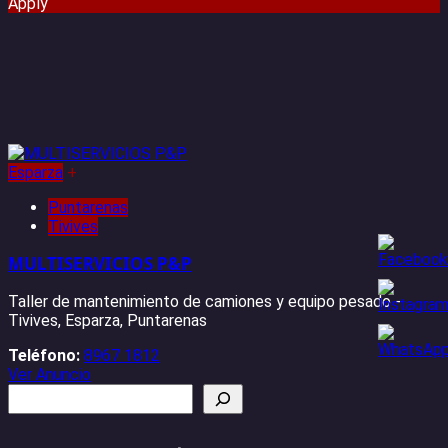
Apply
Esparza
+
Puntarenas
Tivives
MULTISERVICIOS P&P
Taller de mantenimiento de camiones y equipo pesado -
Tivives, Esparza, Puntarenas
Teléfono:
8967 1812
Ver Anuncio
Buscar