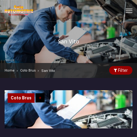
San Vito
Filter
Home
Coto Brus
San Vito
Coto Brus
+