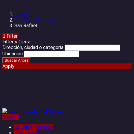
Home
La Unión - Cartago
San Rafael
Filter
Filter
×
Cierra
Dirección, ciudad o categoría
Ubicación
Apply
Cartago
+
La Unión - Cartago
San Rafael