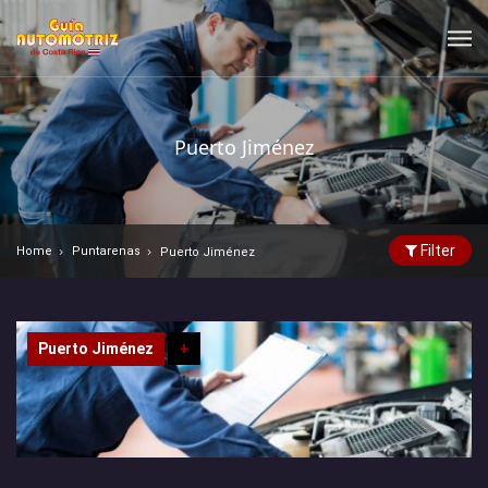
Puerto Jiménez
Filter
Home
Puntarenas
Puerto Jiménez
Puerto Jiménez
+