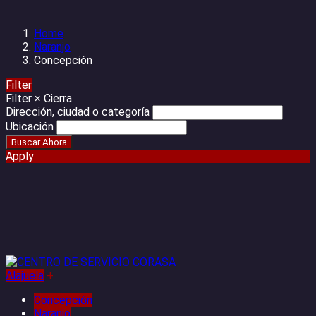
Home
Naranjo
Concepción
Filter
Filter
×
Cierra
Dirección, ciudad o categoría
Ubicación
Apply
Alajuela
+
Concepción
Naranjo