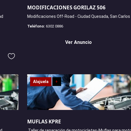
MODIFICACIONES GORILAZ 506
ad
Modificaciones Off-Road - Ciudad Quesada, San Carlos
Teléfono:
6302 0886
Ver Anuncio
Alajuela
+
MUFLAS KPRE
ad
Taller de reparación de motocicletas-Muflas para moto