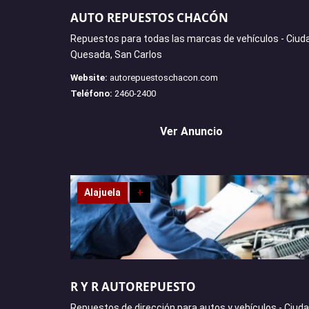
AUTO REPUESTOS CHACÓN
Repuestos para todas las marcas de vehículos - Ciud
Quesada, San Carlos
Website:
autorepuestoschacon.com
Teléfono:
2460-2400
Ver Anuncio
Alajuela
+
R Y R AUTOREPUESTO
Repuestos de dirección para autos y vehículos - Ciud