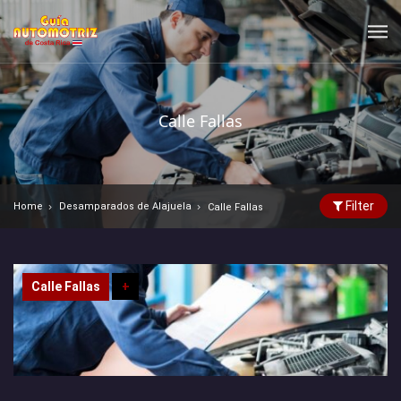
Calle Fallas
Filter
Home
Desamparados de Alajuela
Calle Fallas
Calle Fallas
+