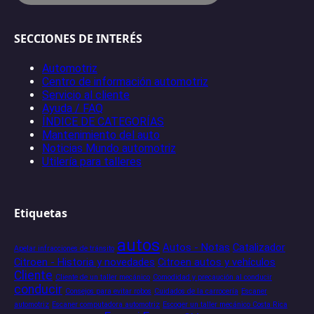
SECCIONES DE INTERÉS
Automotriz
Centro de información automotriz
Servicio al cliente
Ayuda / FAQ
ÍNDICE DE CATEGORÍAS
Mantenimiento del auto
Noticias Mundo automotriz
Utilería para talleres
Etiquetas
autos
Autos - Notas
Catalizador
Apelar infracciones de tránsito
Citroen - Historia y novedades
Citroen autos y vehículos
Cliente
Cliente de un taller mecánico
Comodidad y precaución al conducir
conducir
Consejos para evitar robos
Cuidados de la carrocería
Escaner
automotriz
Escaner computadora automotriz
Escoger un taller mecánico Costa Rica