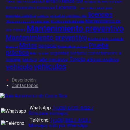
Ferrari
Frenos
GM
Evite el robo de su vehículo
Impugnar boletas de tránsito
Licencia
Internacionales
Kawasaki
Licencia de conducir para
licencias
extranjeros Costa Rica
Licencia para extranjeros Costa Rica
Mantenimiento de
Mantenimiento de la suspensión
Mantenimiento del motor
Mantenimiento preventivo
los frenos
Mantenimiento preventivo
Mantenimiento Rótulas de
Motos
Prueba
negocio
dirección
Pintura de su vehículo
práctica
seguridad
Sentarse correctamente al
Robo de autos
Toyota
manejar
servicio
taller mecánico
ultimos modelos
vehículos
vehículo
Descripción
Contáctenos
WhatsApp:
(+506) 6470-4422 /
Sólo para mensajes
Teléfono:
(+506) 8827-4428 /
Mensajes sólo por WhatsApp