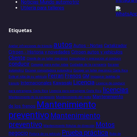
Noticias Mundo automotriz
Utilería para talleres
Etiquetas
autos
Autos - Notas
Catalizador
Apelar infracciones de tránsito
Citroen - Historia y novedades
Citroen autos y vehículos
Cliente
Cliente de un taller mecánico
Comodidad y precaución al conducir
conducir
Consejos para evitar robos
Cuidados de la carrocería
Escaner
automotriz
Escaner computadora automotriz
Escoger un taller mecánico Costa Rica
Ferrari
Frenos
GM
Evite el robo de su vehículo
Impugnar boletas de
Licencia
Internacionales
Kawasaki
tránsito
Licencia de conducir
licencias
para extranjeros Costa Rica
Licencia para extranjeros Costa Rica
Mantenimiento
Mantenimiento de la suspensión
Mantenimiento del motor
Mantenimiento
de los frenos
preventivo
Mantenimiento
preventivo
Motos
Mantenimiento Rótulas de dirección
Prueba práctica
negocio
Pintura de su vehículo
Robo de