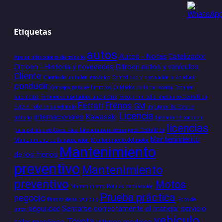
Etiquetas
autos
Autos - Notas
Catalizador
Apelar infracciones de tránsito
Citroen - Historia y novedades
Citroen autos y vehículos
Cliente
Cliente de un taller mecánico
Comodidad y precaución al conducir
conducir
Consejos para evitar robos
Cuidados de la carrocería
Escaner
automotriz
Escaner computadora automotriz
Escoger un taller mecánico Costa Rica
Ferrari
Frenos
GM
Evite el robo de su vehículo
Impugnar boletas de
Licencia
Internacionales
Kawasaki
tránsito
Licencia de conducir
licencias
para extranjeros Costa Rica
Licencia para extranjeros Costa Rica
Mantenimiento
Mantenimiento de la suspensión
Mantenimiento del motor
Mantenimiento
de los frenos
preventivo
Mantenimiento
preventivo
Motos
Mantenimiento Rótulas de dirección
Prueba práctica
negocio
Pintura de su vehículo
Robo de
seguridad
Sentarse correctamente al manejar
servicio
autos
vehículo
Toyota
taller mecánico
ultimos modelos