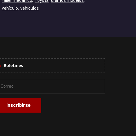
taller mecánico
Toyota
ultimos modelos
vehículo
vehículos
Boletines