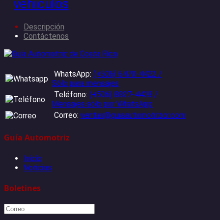
vehículos
Descripción
Contáctenos
WhatsApp:
(+506) 6470-4422 /
Sólo para mensajes
Teléfono:
(+506) 8827-4428 /
Mensajes sólo por WhatsApp
Correo:
ventas@guiaautomotrizcr.com
Guía Automotriz
Inicio
Noticias
Boletines