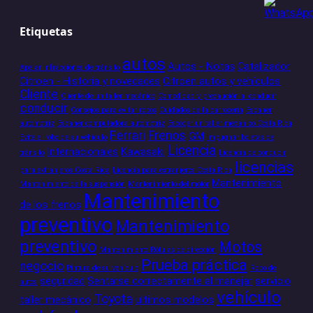
Etiquetas
autos
Autos - Notas
Catalizador
Apelar infracciones de tránsito
Citroen - Historia y novedades
Citroen autos y vehículos
Cliente
Cliente de un taller mecánico
Comodidad y precaución al conducir
conducir
Consejos para evitar robos
Cuidados de la carrocería
Escaner
automotriz
Escaner computadora automotriz
Escoger un taller mecánico Costa Rica
Ferrari
Frenos
GM
Evite el robo de su vehículo
Impugnar boletas de
Licencia
Internacionales
Kawasaki
tránsito
Licencia de conducir
licencias
para extranjeros Costa Rica
Licencia para extranjeros Costa Rica
Mantenimiento
Mantenimiento de la suspensión
Mantenimiento del motor
Mantenimiento
de los frenos
preventivo
Mantenimiento
preventivo
Motos
Mantenimiento Rótulas de dirección
Prueba práctica
negocio
Pintura de su vehículo
Robo de
seguridad
Sentarse correctamente al manejar
servicio
autos
vehículo
Toyota
taller mecánico
ultimos modelos