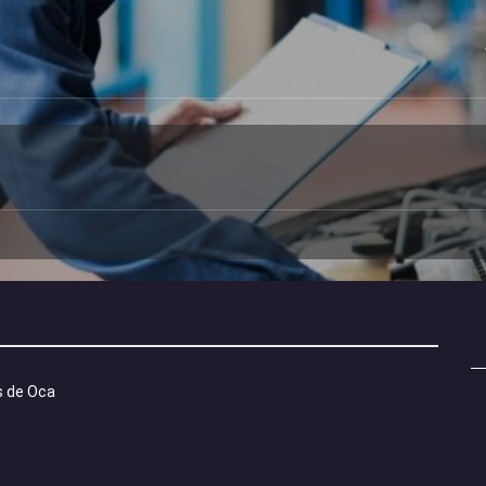
G
s de Oca