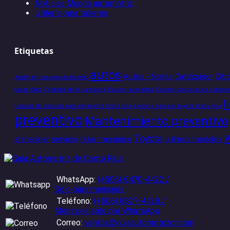
Noticias Mundo automotriz
Utilería para talleres
Etiquetas
autos
Autos - Notas
Catalizador
Citr
Apelar infracciones de tránsito
evitar robos
Cuidados de la carrocería
Escaner automotriz
Escaner computadora automotr
l
Licencia de conducir para extranjeros Costa Rica
Licencia para extranjeros Costa Rica
preventivo
Mantenimiento preventivo
Toyota
al manejar
servicio
taller mecánico
ultimos modelos
WhatsApp:
(+506) 6470-4422 /
Sólo para mensajes
Teléfono:
(+506) 8827-4428 /
Mensajes sólo por WhatsApp
Correo:
ventas@guiaautomotrizcr.com