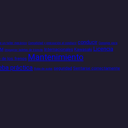
conducir
de un taller mecánico
Comodidad y precaución al conducir
Consejos para
Licencia
GM
Internacionales
Kawasaki
Impugnar boletas de tránsito
Mantenimiento
 de los frenos
eba práctica
seguridad
Sentarse correctamente
Robo de autos