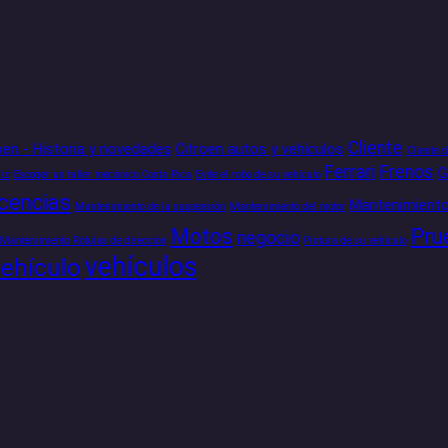
Cliente
oen - Historia y novedades
Citroen autos y vehículos
Cliente 
Ferrari
Frenos
iz
Escoger un taller mecánico Costa Rica
Evite el robo de su vehículo
icencias
Mantenimiento
Mantenimiento de la suspensión
Mantenimiento del motor
Motos
Pru
negocio
Mantenimiento Rótulas de dirección
Pintura de su vehículo
vehículos
vehículo