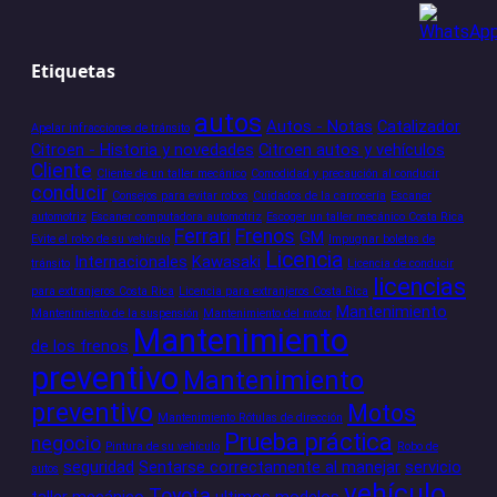
Etiquetas
autos
Autos - Notas
Catalizador
Apelar infracciones de tránsito
Citroen - Historia y novedades
Citroen autos y vehículos
Cliente
Cliente de un taller mecánico
Comodidad y precaución al conducir
conducir
Consejos para evitar robos
Cuidados de la carrocería
Escaner
automotriz
Escaner computadora automotriz
Escoger un taller mecánico Costa Rica
Ferrari
Frenos
GM
Evite el robo de su vehículo
Impugnar boletas de
Licencia
Internacionales
Kawasaki
tránsito
Licencia de conducir
licencias
para extranjeros Costa Rica
Licencia para extranjeros Costa Rica
Mantenimiento
Mantenimiento de la suspensión
Mantenimiento del motor
Mantenimiento
de los frenos
preventivo
Mantenimiento
preventivo
Motos
Mantenimiento Rótulas de dirección
Prueba práctica
negocio
Pintura de su vehículo
Robo de
seguridad
Sentarse correctamente al manejar
servicio
autos
vehículo
Toyota
taller mecánico
ultimos modelos