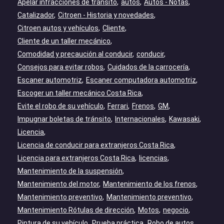
Apelar infracciones de tránsito
autos
Autos - Notas
Catalizador
Citroen - Historia y novedades
Citroen autos y vehículos
Cliente
Cliente de un taller mecánico
Comodidad y precaución al conducir
conducir
Consejos para evitar robos
Cuidados de la carrocería
Escaner automotriz
Escaner computadora automotriz
Escoger un taller mecánico Costa Rica
Evite el robo de su vehículo
Ferrari
Frenos
GM
Impugnar boletas de tránsito
Internacionales
Kawasaki
Licencia
Licencia de conducir para extranjeros Costa Rica
Licencia para extranjeros Costa Rica
licencias
Mantenimiento de la suspensión
Mantenimiento del motor
Mantenimiento de los frenos
Mantenimiento preventivo
Mantenimiento preventivo
Mantenimiento Rótulas de dirección
Motos
negocio
Pintura de su vehículo
Prueba práctica
Robo de autos