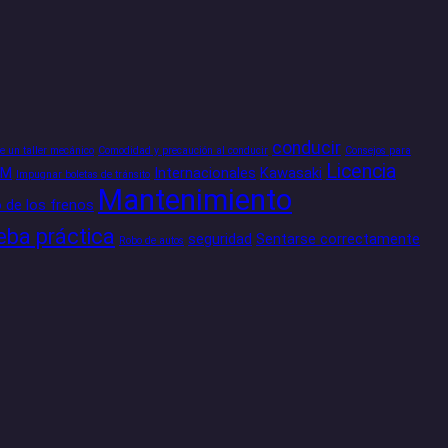
conducir
de un taller mecánico
Comodidad y precaución al conducir
Consejos para
Licencia
GM
Internacionales
Kawasaki
Impugnar boletas de tránsito
Mantenimiento
 de los frenos
eba práctica
seguridad
Sentarse correctamente
Robo de autos