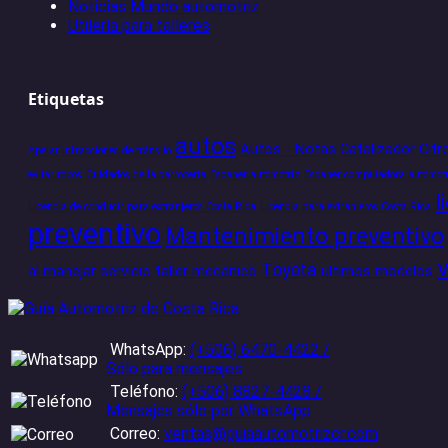
Noticias Mundo automotriz
Utilería para talleres
Etiquetas
autos
Autos - Notas
Catalizador
Citr
Apelar infracciones de tránsito
evitar robos
Cuidados de la carrocería
Escaner automotriz
Escaner computadora automotr
l
Licencia de conducir para extranjeros Costa Rica
Licencia para extranjeros Costa Rica
preventivo
Mantenimiento preventivo
Toyota
al manejar
servicio
taller mecánico
ultimos modelos
WhatsApp:
(+506) 6470-4422 /
Sólo para mensajes
Teléfono:
(+506) 8827-4428 /
Mensajes sólo por WhatsApp
Correo:
ventas@guiaautomotrizcr.com