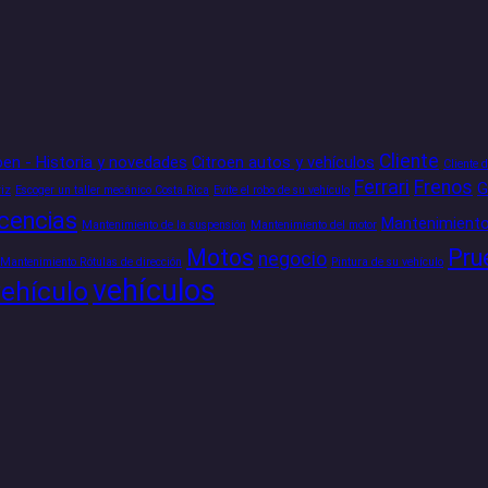
Cliente
oen - Historia y novedades
Citroen autos y vehículos
Cliente 
Ferrari
Frenos
iz
Escoger un taller mecánico Costa Rica
Evite el robo de su vehículo
icencias
Mantenimiento
Mantenimiento de la suspensión
Mantenimiento del motor
Motos
Pru
negocio
Mantenimiento Rótulas de dirección
Pintura de su vehículo
vehículos
vehículo