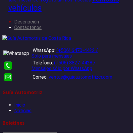
vehículos
Descripción
Contáctenos
WhatsApp:
(+506) 6470-4422 /
Sólo para mensajes
Teléfono:
(+506) 8827-4428 /
Mensajes sólo por WhatsApp
Correo:
ventas@guiaautomotrizcr.com
Guía Automotriz
Inicio
Noticias
Boletines