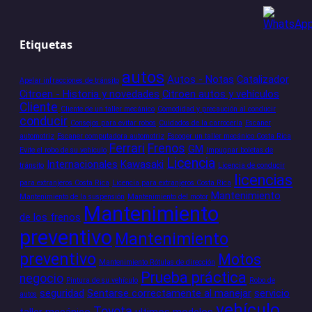
Etiquetas
autos
Autos - Notas
Catalizador
Apelar infracciones de tránsito
Citroen - Historia y novedades
Citroen autos y vehículos
Cliente
Cliente de un taller mecánico
Comodidad y precaución al conducir
conducir
Consejos para evitar robos
Cuidados de la carrocería
Escaner
automotriz
Escaner computadora automotriz
Escoger un taller mecánico Costa Rica
Ferrari
Frenos
GM
Evite el robo de su vehículo
Impugnar boletas de
Licencia
Internacionales
Kawasaki
tránsito
Licencia de conducir
licencias
para extranjeros Costa Rica
Licencia para extranjeros Costa Rica
Mantenimiento
Mantenimiento de la suspensión
Mantenimiento del motor
Mantenimiento
de los frenos
preventivo
Mantenimiento
preventivo
Motos
Mantenimiento Rótulas de dirección
Prueba práctica
negocio
Pintura de su vehículo
Robo de
seguridad
Sentarse correctamente al manejar
servicio
autos
vehículo
Toyota
taller mecánico
ultimos modelos