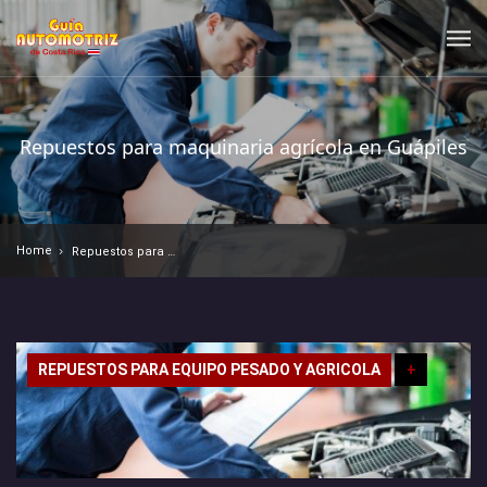
Repuestos para maquinaria agrícola en Guápiles
Home
Repuestos para maquinaria agrícola en Guápiles
REPUESTOS PARA EQUIPO PESADO Y AGRICOLA
+