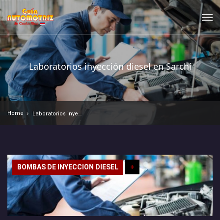
Laboratorios inyección diesel en Sarchí
Home
Laboratorios inyección diesel en Sarchí
BOMBAS DE INYECCION DIESEL
+