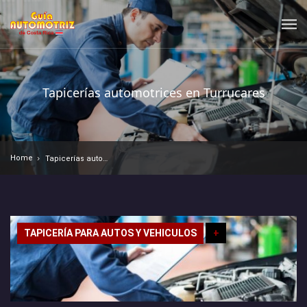
Tapicerías automotrices en Turrucares
Home
Tapicerías automotrices en Turrucares
TAPICERÍA PARA AUTOS Y VEHICULOS
+