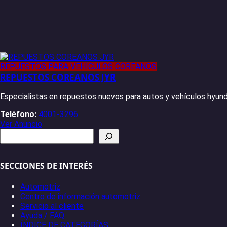
REPUESTOS PARA VEHÍCULOS COREANOS
REPUESTOS COREANOS JYR
Especialistas en repuestos nuevos para autos y vehículos hyund
Teléfono:
4001-3296
Ver Anuncio
Buscar
SECCIONES DE INTERÉS
Automotriz
Centro de información automotriz
Servicio al cliente
Ayuda / FAQ
ÍNDICE DE CATEGORÍAS