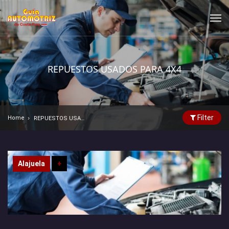
REPUESTOS USADOS PARA 4X4
Filter
Home
REPUESTOS USADOS PARA 4X4
Alajuela
+