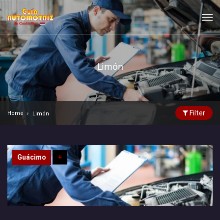
Limón
Filter
Home
Limón
Guácimo
+