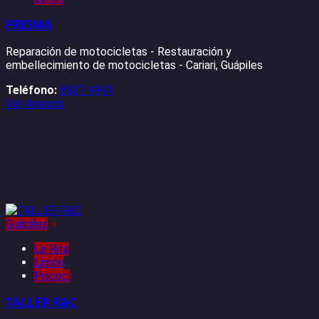
PRISMA
Reparación de motocicletas - Restauración y
embellecimiento de motocicletas - Cariari, Guápiles
Teléfono:
8927 4941
Ver Anuncio
Guápiles
+
La Rita
Limón
Pococí
TALLER R&C