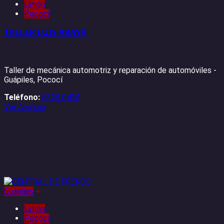
Limón
Pococí
TALLER LUIS ARAYA
Taller de mecánica automotriz y reparación de automóviles -
Guápiles, Pococí
Teléfono:
8325 0430
Ver Anuncio
Guápiles
+
Limón
Pococí