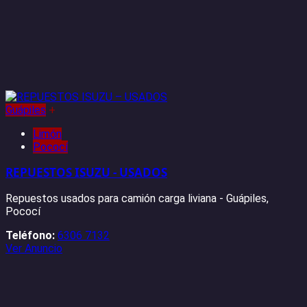
Guápiles
+
Limón
Pococí
REPUESTOS ISUZU - USADOS
Repuestos usados para camión carga liviana - Guápiles,
Pococí
Teléfono:
6306 7132
Ver Anuncio