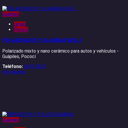
Guápiles
+
Limón
Pococí
POLARIZADOS Y ALARMAS WILLI
Polarizado mixto y nano cerámico para autos y vehículos -
Guápiles, Pococí
Teléfono:
6010 4335
Ver Anuncio
Guápiles
+