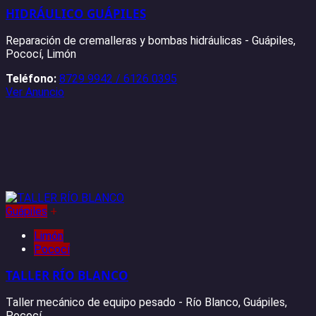
HIDRÁULICO GUÁPILES
Reparación de cremalleras y bombas hidráulicas - Guápiles,
Pococí, Limón
Teléfono:
8729 9942 / 6126 0395
Ver Anuncio
Guápiles
+
Limón
Pococí
TALLER RÍO BLANCO
Taller mecánico de equipo pesado - Río Blanco, Guápiles,
Pococí