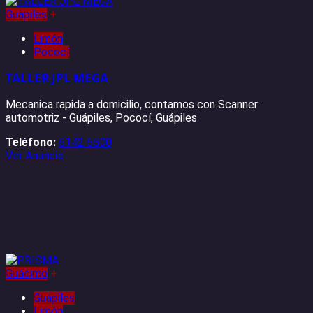
Guápiles
+
Limón
Pococí
TALLER JPL MEGA
Mecanica rapida a domicilio, contamos con Scanner
automotriz - Guápiles, Pococí, Guápiles
Teléfono:
6142 6500
Ver Anuncio
Guácimo
+
Guápiles
Limón