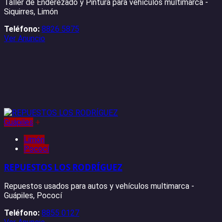
Taller de Enderezado y Pintura para vehículos multimarca -
Siquirres, Limón
Teléfono:
8826 5875
Ver Anuncio
Guápiles
+
Limón
Pococí
REPUESTOS LOS RODRÍGUEZ
Repuestos usados para autos y vehículos multimarca -
Guápiles, Pococí
Teléfono:
8855 0127