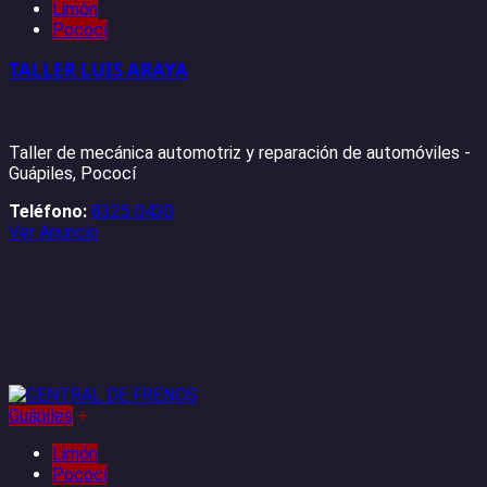
Limón
Pococí
TALLER LUIS ARAYA
Taller de mecánica automotriz y reparación de automóviles -
Guápiles, Pococí
Teléfono:
8325 0430
Ver Anuncio
Guápiles
+
Limón
Pococí