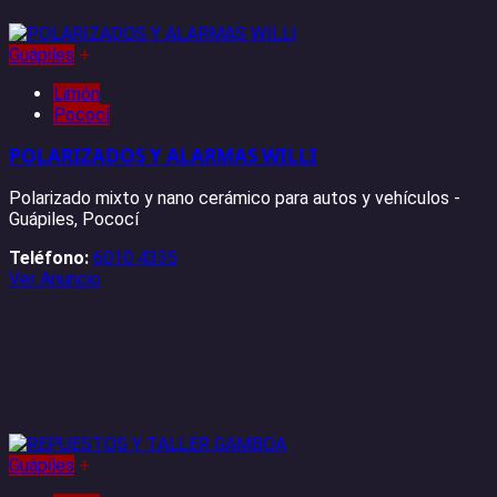
Guápiles
+
Limón
Pococí
POLARIZADOS Y ALARMAS WILLI
Polarizado mixto y nano cerámico para autos y vehículos -
Guápiles, Pococí
Teléfono:
6010 4335
Ver Anuncio
Guápiles
+