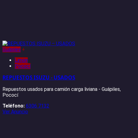
Guápiles
+
Limón
Pococí
REPUESTOS ISUZU - USADOS
Repuestos usados para camión carga liviana - Guápiles,
Pococí
Teléfono:
6306 7132
Ver Anuncio