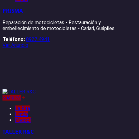
PRISMA
Reparación de motocicletas - Restauración y
embellecimiento de motocicletas - Cariari, Guápiles
Teléfono:
8927 4941
Ver Anuncio
Guápiles
+
La Rita
Limón
Pococí
TALLER R&C