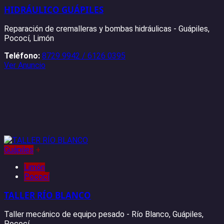
HIDRÁULICO GUÁPILES
Reparación de cremalleras y bombas hidráulicas - Guápiles,
Pococí, Limón
Teléfono:
8729 9942 / 6126 0395
Ver Anuncio
Guápiles
+
Limón
Pococí
TALLER RÍO BLANCO
Taller mecánico de equipo pesado - Río Blanco, Guápiles,
Pococí