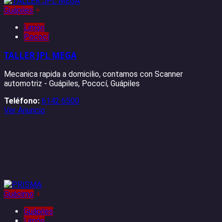
Guápiles
+
Limón
Pococí
TALLER JPL MEGA
Mecanica rapida a domicilio, contamos con Scanner
automotriz - Guápiles, Pococí, Guápiles
Teléfono:
6142 6500
Ver Anuncio
Guácimo
+
Guápiles
Limón