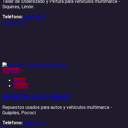
Taller de Enderezado y Pintura para vehículos multimarca -
Siquirres, Limón
Teléfono:
8826 5875
Ver Anuncio
Guápiles
+
Limón
Pococí
REPUESTOS LOS RODRÍGUEZ
Repuestos usados para autos y vehículos multimarca -
Guápiles, Pococí
Teléfono:
8855 0127