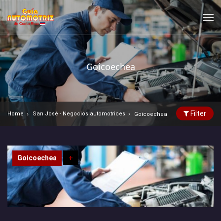
Goicoechea
Filter
Home
San José - Negocios automotrices
Goicoechea
Goicoechea
+