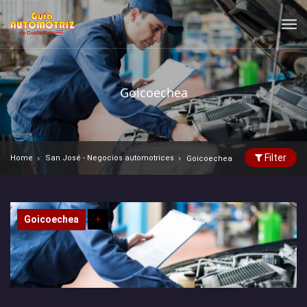
Goicoechea
Filter
Home
San José - Negocios automotrices
Goicoechea
Goicoechea
+