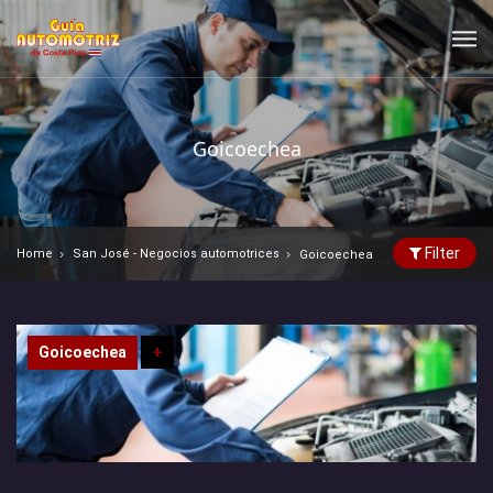
Goicoechea
Filter
Home
San José - Negocios automotrices
Goicoechea
Goicoechea
+