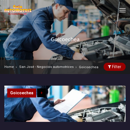
Goicoechea
Filter
Home
San José - Negocios automotrices
Goicoechea
Goicoechea
+