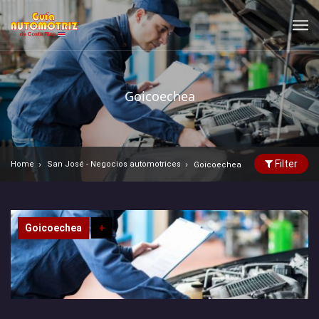
Goicoechea
Filter
Home
San José - Negocios automotrices
Goicoechea
Goicoechea
+