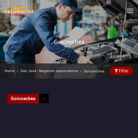
Goicoechea
Filter
Home
San José - Negocios automotrices
Goicoechea
Goicoechea
+