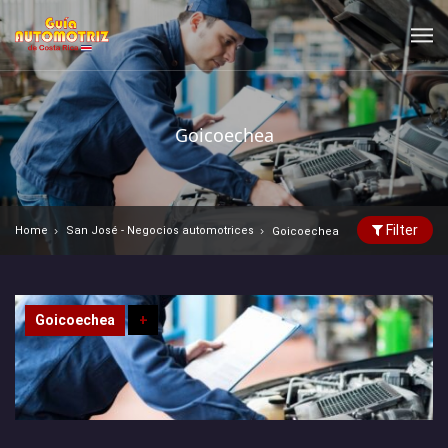
Goicoechea
Filter
Home
San José - Negocios automotrices
Goicoechea
Goicoechea
+