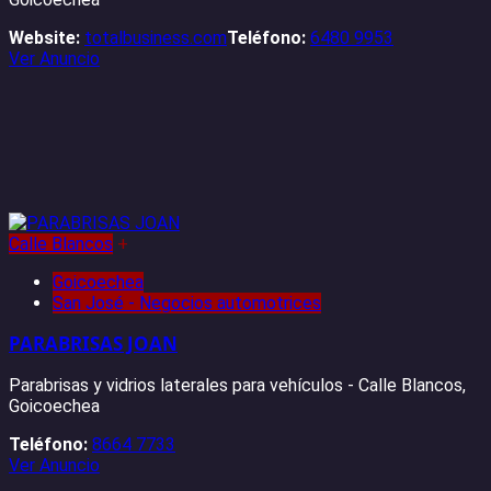
Website:
totalbusiness.com
Teléfono:
6480 9953
Ver Anuncio
Calle Blancos
+
Goicoechea
San José - Negocios automotrices
PARABRISAS JOAN
Parabrisas y vidrios laterales para vehículos - Calle Blancos,
Goicoechea
Teléfono:
8664 7733
Ver Anuncio