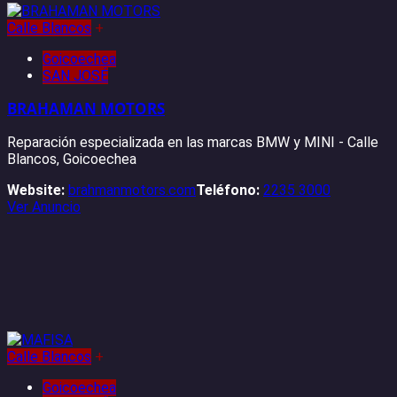
Calle Blancos
+
Goicoechea
SAN JOSÉ
BRAHAMAN MOTORS
Reparación especializada en las marcas BMW y MINI - Calle
Blancos, Goicoechea
Website:
brahmanmotors.com
Teléfono:
2235 3000
Ver Anuncio
Calle Blancos
+
Goicoechea