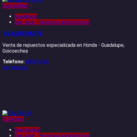
Goicoechea
+
Guadalupe
San José - Negocios automotrices
NR AUTOPARTS
Venta de repuestos especializada en Honda - Guadalupe,
Goicoechea
Teléfono:
8880 3556
Ver Anuncio
El Carmen
+
Goicoechea
San José - Negocios automotrices