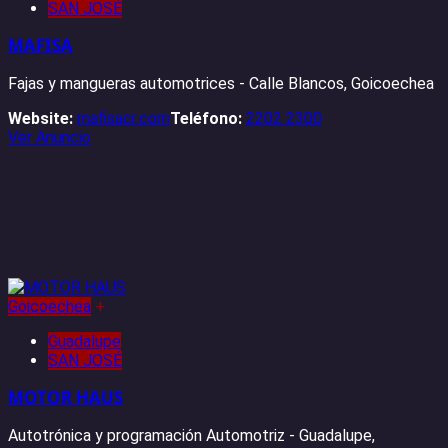
SAN JOSÉ
MAFISA
Fajas y mangueras automotrices - Calle Blancos, Goicoechea
Website:
mafisacr.com
Teléfono:
2202 2300
Ver Anuncio
Goicoechea
+
Guadalupe
SAN JOSÉ
MOTOR HAUS
Autotrónica y programación Automotriz - Guadalupe,