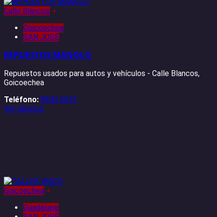
Calle Blancos
+
Goicoechea
SAN JOSÉ
REPUESTOS MANOLO
Repuestos usados para autos y vehículos - Calle Blancos,
Goicoechea
Teléfono:
8845 6051
Ver Anuncio
Goicoechea
+
Guadalupe
SAN JOSÉ