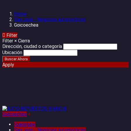
Home
San José - Negocios automotrices
Goicoechea
Filter
Filter
×
Cierra
Dirección, ciudad o categoría
Ubicación
Apply
Goicoechea
+
Guadalupe
San José - Negocios automotrices