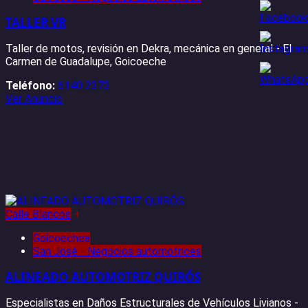
TALLER VR
Taller de motos, revisión en Dekra, mecánica en general - El
Carmen de Guadalupe, Goicoeche
Teléfono:
6140 2373
Ver Anuncio
Calle Blancos
+
Goicoechea
San José - Negocios automotrices
ALINEADO AUTOMOTRIZ QUIRÓS
Especialistas en Daños Estructurales de Vehículos Livianos -