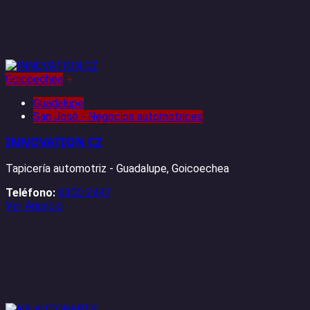
Goicoechea
+
Guadalupe
San José - Negocios automotrices
INNOVATION CZ
Tapicería automotriz - Guadalupe, Goicoechea
Teléfono:
6300 2447
Ver Anuncio