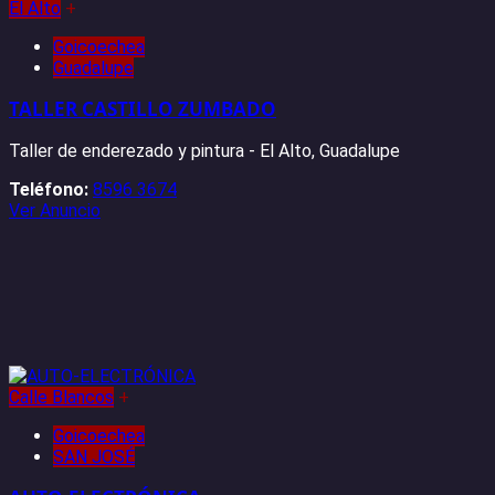
El Alto
+
Goicoechea
Guadalupe
TALLER CASTILLO ZUMBADO
Taller de enderezado y pintura - El Alto, Guadalupe
Teléfono:
8596 3674
Ver Anuncio
Calle Blancos
+
Goicoechea
SAN JOSÉ