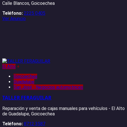
Calle Blancos, Goicoechea
Teléfono:
2225 0405
Ver Anuncio
El Alto
+
Goicoechea
Guadalupe
San José - Negocios automotrices
TALLER FERAGUILAR
Reparación y venta de cajas manuales para vehículos - El Alto
de Guadalupe, Goicoechea
Teléfono:
8712 3587