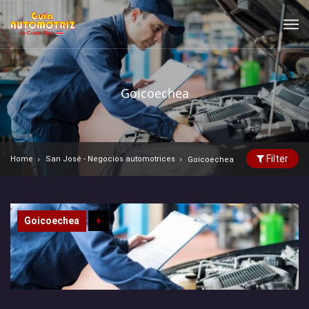
Goicoechea
Filter
Home
San José - Negocios automotrices
Goicoechea
Goicoechea
+