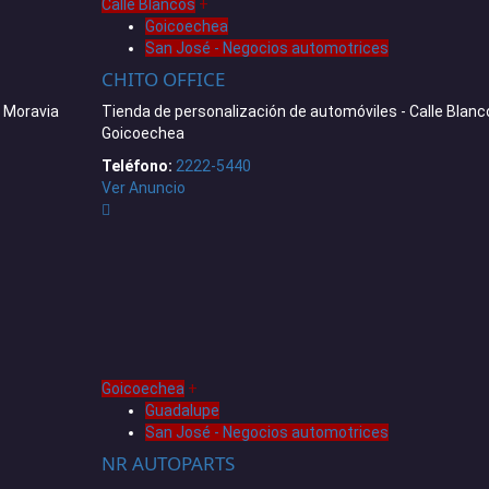
Calle Blancos
+
Goicoechea
San José - Negocios automotrices
CHITO OFFICE
, Moravia
Tienda de personalización de automóviles - Calle Blanc
Goicoechea
Teléfono:
2222-5440
Ver Anuncio
Goicoechea
+
Guadalupe
San José - Negocios automotrices
NR AUTOPARTS