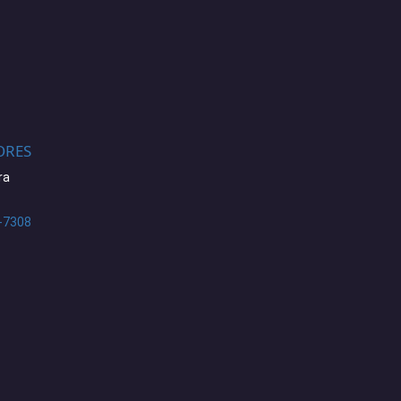
ORES
ra
-7308