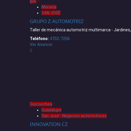
Ipis
+
Moravia
SAN JOSÉ
GRUPO Z AUTOMOTRIZ
Taller de mecánica automotriz multimarca - Jardines
Teléfono:
4702-7206
Ver Anuncio
Goicoechea
+
Guadalupe
San José - Negocios automotrices
INNOVATION CZ