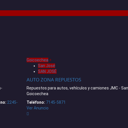
Goicoechea
+
San José
SAN JOSÉ
AUTO ZONA REPUESTOS
s-
Repuestos para autos, vehículos y camiones JMC - San
Goicoechea
ono:
2245-
Teléfono:
7145-5871
Ver Anuncio