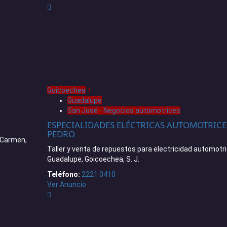
Goicoechea
+
Guadalupe
San José - Negocios automotrices
ESPECIALIDADES ELÉCTRICAS AUTOMOTRICE
PEDRO
l Carmen,
Taller y venta de repuestos para electricidad automotri
Guadalupe, Goicoechea, S. J.
Teléfono:
2221 0410
Ver Anuncio