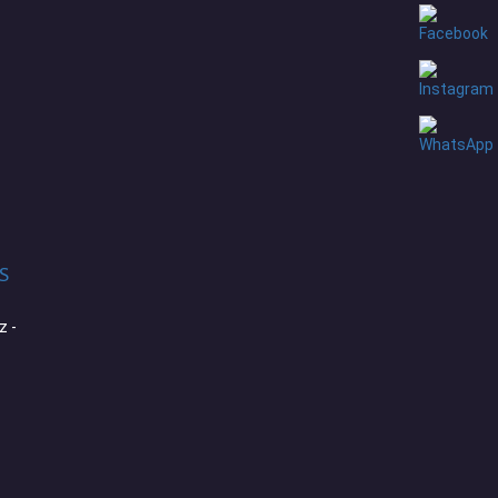
S
z -