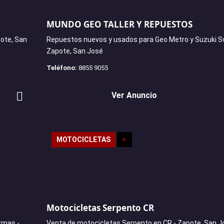
MUNDO GEO TALLER Y REPUESTOS
pote, San
Repuestos nuevos y usados para Geo Metro y Suzuki Sw
Zapote, San José
Teléfono:
8855 9055
Ver Anuncio
MOTOCICLETAS
+
Motocicletas Serpento CR
armas -
Venta de motocicletas Serpento en CR - Zapote, San J