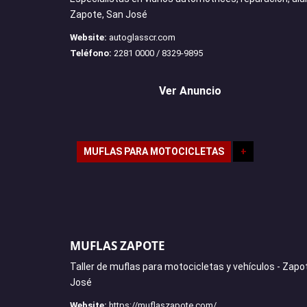
Zapote, San José
Website:
autoglasscr.com
Teléfono:
2281 0000 / 8329-9895
Ver Anuncio
MUFLAS PARA MOTOCICLETAS
+
MUFLAS ZAPOTE
Taller de muflas para motocicletas y vehículos - Zapo
José
Website:
https://muflaszapote.com/