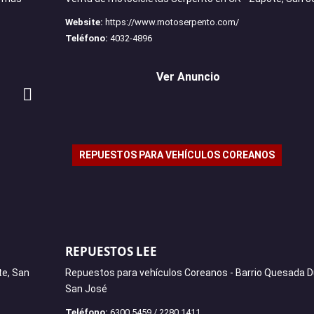
Website:
https://www.motoserpento.com/
Teléfono:
4032-4896
Ver Anuncio
REPUESTOS PARA VEHÍCULOS COREANOS
REPUESTOS LEE
te, San
Repuestos para vehículos Coreanos - Barrio Quesada D
San José
Teléfono:
6300 5459 / 2280 1411