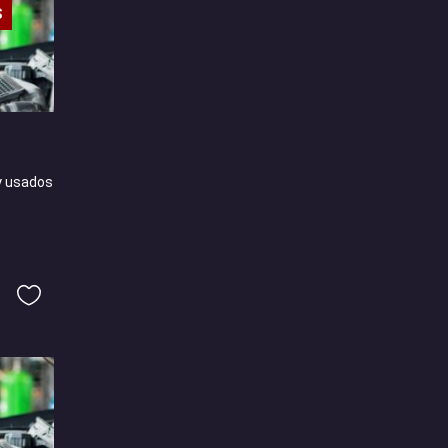
S
y usados