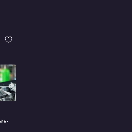
ite -