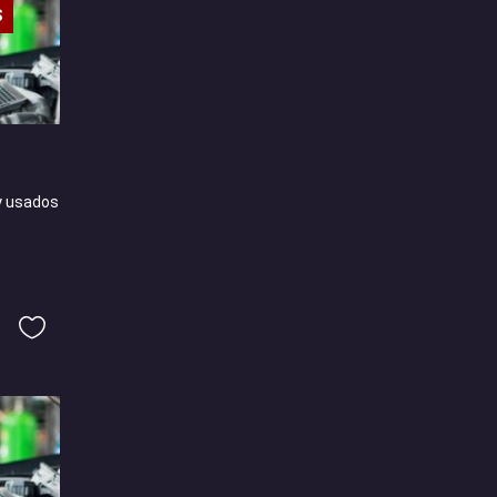
S
y usados