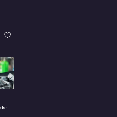
ite -