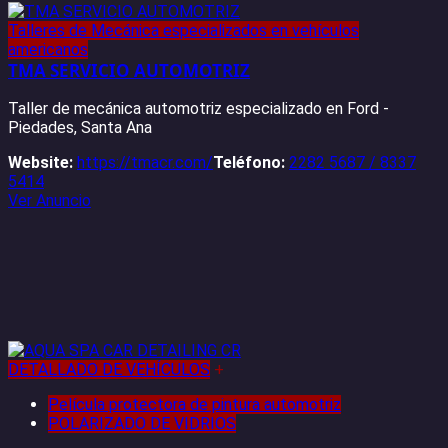
Talleres de Mecánica especializados en vehículos
americanos
TMA SERVICIO AUTOMOTRIZ
Taller de mecánica automotriz especializado en Ford -
Piedades, Santa Ana
Website:
https://tmacr.com/
Teléfono:
2282 5687 / 8337
5414
Ver Anuncio
DETALLADO DE VEHÍCULOS
+
Película protectora de pintura automotriz
POLARIZADO DE VIDRIOS