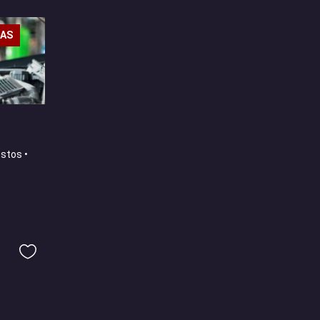
TAS
estos •