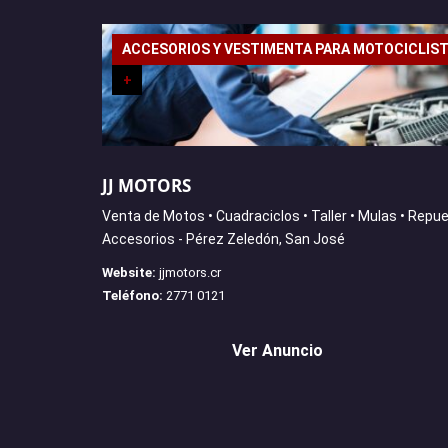
ACCESORIOS Y VESTIMENTA PARA MOTOCICLIS
+
JJ MOTORS
Venta de Motos • Cuadraciclos • Taller • Mulas • Repu
Accesorios - Pérez Zeledón, San José
Website:
jjmotors.cr
Teléfono:
2771 0121
Ver Anuncio