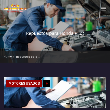
Repuestos para Honda Pilot
Home
Repuestos para Honda Pilot
MOTORES USADOS
+