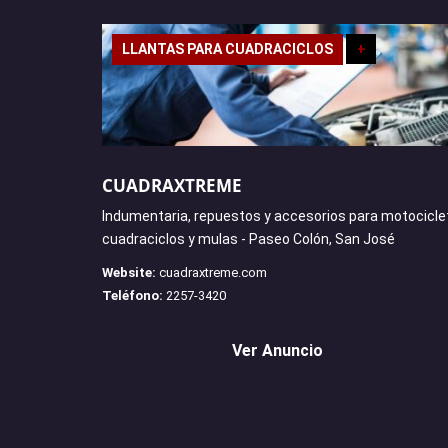
LLANTAS PARA CUADRACICLOS
+
CUADRAXTREME
Indumentaria, repuestos y accesorios para motocicle
cuadraciclos y mulas - Paseo Colón, San José
Website:
cuadraxtreme.com
Teléfono:
2257-3420
Ver Anuncio