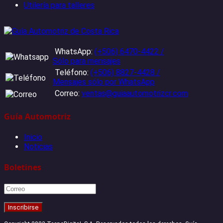
Utilería para talleres
WhatsApp:
(+506) 6470-4422 /
Sólo para mensajes
Teléfono:
(+506) 8827-4428 /
Mensajes sólo por WhatsApp
Correo:
ventas@guiaautomotrizcr.com
Guía Automotriz
Inicio
Noticias
Boletines