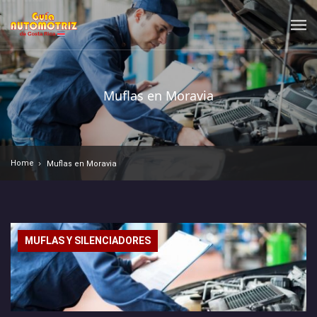
Muflas en Moravia
Home
Muflas en Moravia
MUFLAS Y SILENCIADORES