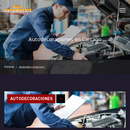
Autodecoraciones en Cartago
Home
Autodecoraciones en Cartago
AUTODECORACIONES
+